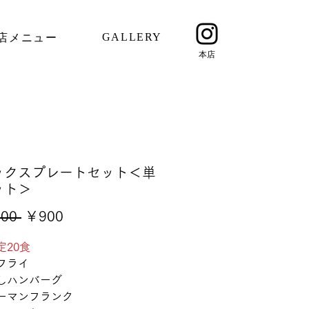
GALLERY
店メニュー
​本店
ックスプレートセット＜単
ット＞
通
セ
00 
￥900
常
ー
定20食
価
ル
フライ
格
価
しハンバーグ
格
ーマンフランク