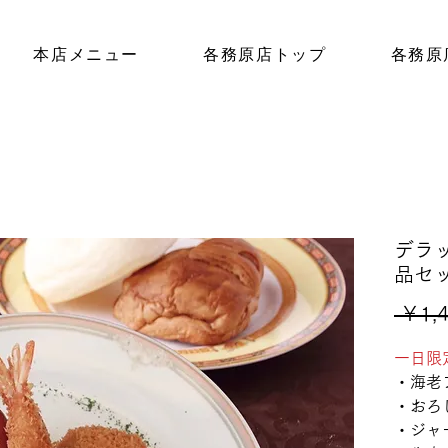
本店メニュー
各務原店トップ
各務原
デラ
品セ
 ￥1,4
一日限
・海老
・おろ
・ジャ