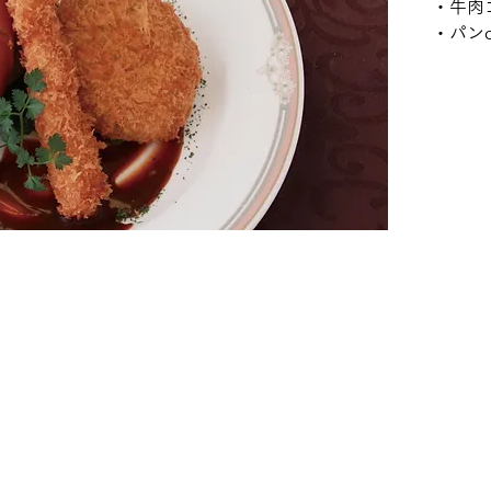
・牛肉
・パン