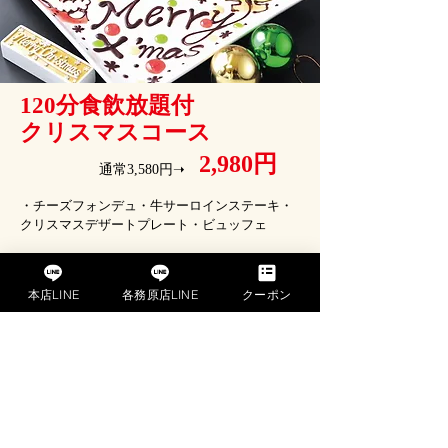
120分食飲放題付
クリスマスコース
2,980円
通常3,580円➝
・チーズフォンデュ・牛サーロインステーキ・
クリスマスデザートプレート・ビュッフェ
【提示条件】ご
注文時
【利用条件】
他券・サービス
併用不可/1組全員使用可/現金支払いのみ有効
【有効
本店LINE
各務原店LINE
クーポン
期限】
2022年12月31日まで
【グリーングリル本店】
〒491-0105
愛知県一宮市浅井町大日比野清郷９５−３
TEL.0586-53-2022