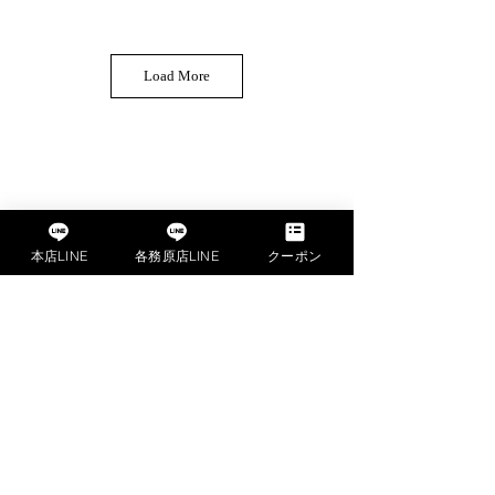
Load More
本店LINE
各務原店LINE
クーポン
【グリーングリル本店】
〒491-0105
愛知県一宮市浅井町大日比野清郷９５−３
TEL.0586-53-2022
​【グリーングリル各務原店】
〒504-0942
岐阜県各務原市小佐野町１丁目４８
TEL.
058-260-3588