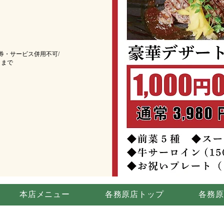
他券・サービス併用不可/
0日まで
本店メニュー
各務原店トップ
各務原