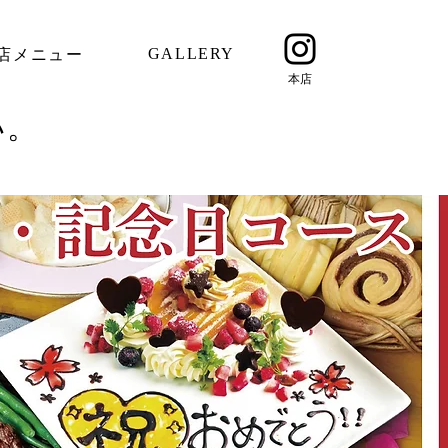
GALLERY
店メニュー
​本店
い。