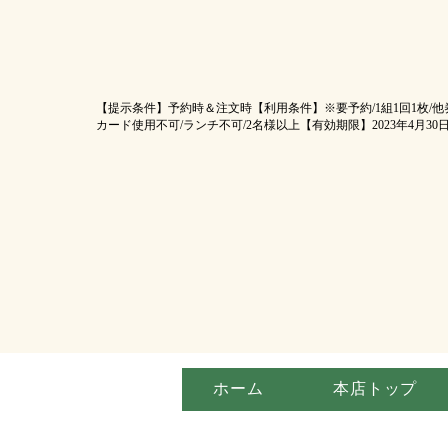
【提示条件】
予約時＆注文時
【利用条件】
※要予約/1組1回1枚/
カード使用不可/ランチ不可/2名様以上
【有効期限】
2023年4月3
ホーム
本店トップ